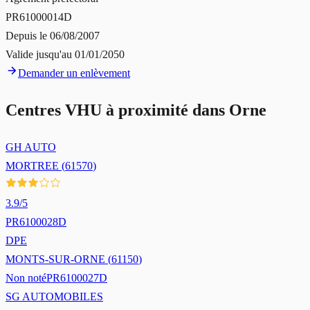
PR61000014D
Depuis le
06/08/2007
Valide jusqu'au
01/01/2050
Demander un enlèvement
Centres VHU à proximité dans
Orne
GH AUTO
MORTREE
(
61570
)
3.9
/5
PR6100028D
DPE
MONTS-SUR-ORNE
(
61150
)
Non noté
PR6100027D
SG AUTOMOBILES