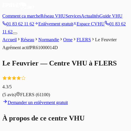
Comment ça marche
Réseau VHU
Services
Actualités
Guide VHU
01 83 62 11 62
Enlèvement gratuit
Espace CVHU
01 83 62
11 62
Accueil
Réseau
Normandie
Orne
FLERS
Le Feuvrier
Agrément
actif
PR61000014D
Le Feuvrier
— Centre VHU à
FLERS
4.3
/5
(
5
avis)
FLERS
(61100)
Demander un enlèvement gratuit
À propos de ce centre VHU