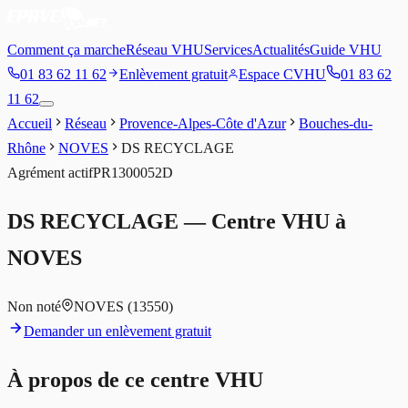
Comment ça marche
Réseau VHU
Services
Actualités
Guide VHU
01 83 62 11 62
Enlèvement gratuit
Espace CVHU
01 83 62
11 62
Accueil
Réseau
Provence-Alpes-Côte d'Azur
Bouches-du-
Rhône
NOVES
DS RECYCLAGE
Agrément
actif
PR1300052D
DS RECYCLAGE
— Centre VHU à
NOVES
Non noté
NOVES
(13550)
Demander un enlèvement gratuit
À propos de ce centre VHU