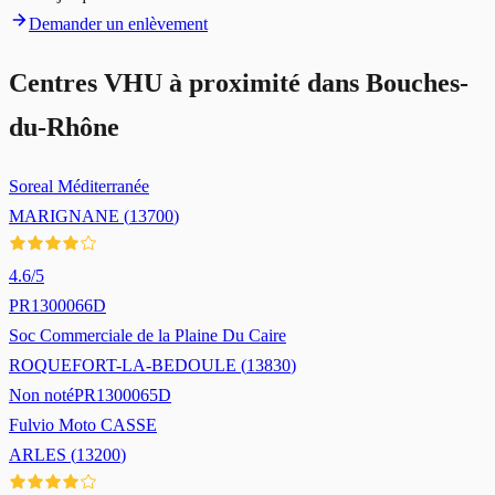
Demander un enlèvement
Centres VHU à proximité dans
Bouches-
du-Rhône
Soreal Méditerranée
MARIGNANE
(
13700
)
4.6
/5
PR1300066D
Soc Commerciale de la Plaine Du Caire
ROQUEFORT-LA-BEDOULE
(
13830
)
Non noté
PR1300065D
Fulvio Moto CASSE
ARLES
(
13200
)