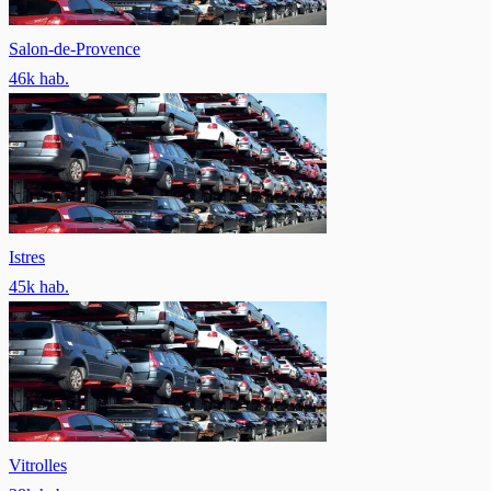
Salon-de-Provence
46
k hab.
Istres
45
k hab.
Vitrolles