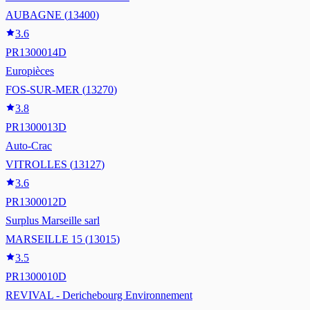
AUBAGNE
(
13400
)
3.6
PR1300014D
Europièces
FOS-SUR-MER
(
13270
)
3.8
PR1300013D
Auto-Crac
VITROLLES
(
13127
)
3.6
PR1300012D
Surplus Marseille sarl
MARSEILLE 15
(
13015
)
3.5
PR1300010D
REVIVAL - Derichebourg Environnement