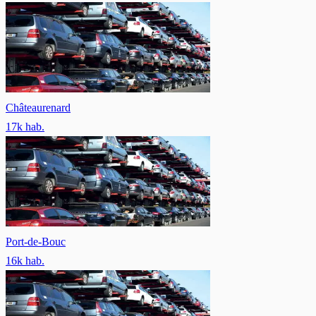
Châteaurenard
17
k hab.
Port-de-Bouc
16
k hab.