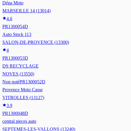
Dépa Moto
MARSEILLE 14
(
13014
)
4.6
PR1300054D
Auto Stock 113
SALON-DE-PROVENCE
(
13300
)
4
PR1300053D
DS RECYCLAGE
NOVES
(
13550
)
Non noté
PR1300052D
Provence Moto Casse
VITROLLES
(
13127
)
3.9
PR1300048D
central pieces auto
SEPTEMES-LES-VALLONS
(
13240
)