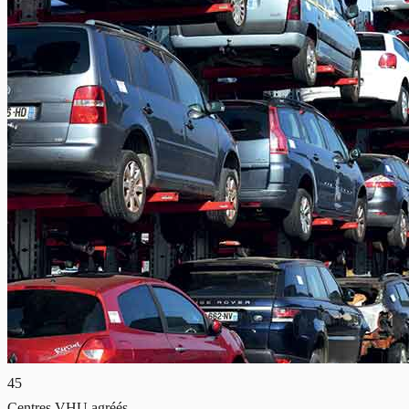
45
Centres VHU agréés