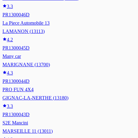
3.3
PR1300046D
La Piece Automobile 13
LAMANON
(
13113
)
4.2
PR1300045D
Many car
MARIGNANE
(
13700
)
4.3
PR1300044D
PRO FUN 4X4
GIGNAC-LA-NERTHE
(
13180
)
3.3
PR1300043D
S2E Mancini
MARSEILLE 11
(
13011
)