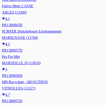
Fulvio Moto CASSE
ARLES
(
13200
)
4.1
PR1300063D
PURFER Derichebourg Environnement
MARIGNANE
(
13700
)
4.1
PR1300057D
Pro Fer Met
MARSEILLE 10
(
13010
)
3
PR1300056D
MB Recyclage - MUSCINESI
VITROLLES
(
13127
)
4.7
PR1300055D