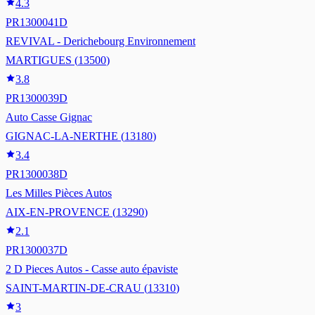
4.3
PR1300041D
REVIVAL - Derichebourg Environnement
MARTIGUES
(
13500
)
3.8
PR1300039D
Auto Casse Gignac
GIGNAC-LA-NERTHE
(
13180
)
3.4
PR1300038D
Les Milles Pièces Autos
AIX-EN-PROVENCE
(
13290
)
2.1
PR1300037D
2 D Pieces Autos - Casse auto épaviste
SAINT-MARTIN-DE-CRAU
(
13310
)
3