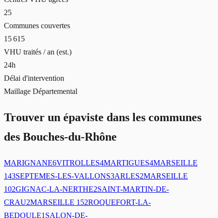
25
Communes couvertes
15 615
VHU traités / an (est.)
24h
Délai d'intervention
Maillage Départemental
Trouver un épaviste dans les communes
des Bouches-du-Rhône
MARIGNANE
6
VITROLLES
4
MARTIGUES
4
MARSEILLE
14
3
SEPTEMES-LES-VALLONS
3
ARLES
2
MARSEILLE
10
2
GIGNAC-LA-NERTHE
2
SAINT-MARTIN-DE-
CRAU
2
MARSEILLE 15
2
ROQUEFORT-LA-
BEDOULE
1
SALON-DE-