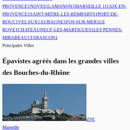
PROVENCE
1
NOVES
1
LAMANON
1
MARSEILLE 11
1
AIX-EN-
PROVENCE
1
SAINT-MITRE-LES-REMPARTS
1
PORT-DE-
BOUC
1
VELAUX
1
AUBAGNE
1
FOS-SUR-MER
1
LE
ROVE
1
CHATEAUNEUF-LES-MARTIGUES
1
LES PENNES-
MIRABEAU
1
TARASCON
1
Principales Villes
Épavistes agréés dans les grandes villes
des Bouches-du-Rhône
ZFE
Marseille