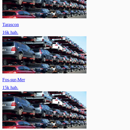
Tarascon
16
k hab.
Fos-sur-Mer
15
k hab.