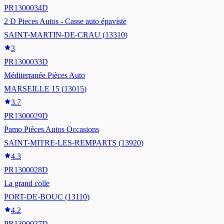
PR1300034D
2 D Pieces Autos - Casse auto épaviste
SAINT-MARTIN-DE-CRAU
(
13310
)
3
PR1300033D
Méditerranée Pièces Auto
MARSEILLE 15
(
13015
)
3.7
PR1300029D
Pamo Pièces Autos Occasions
SAINT-MITRE-LES-REMPARTS
(
13920
)
4.3
PR1300028D
La grand colle
PORT-DE-BOUC
(
13110
)
4.2
PR1300027D