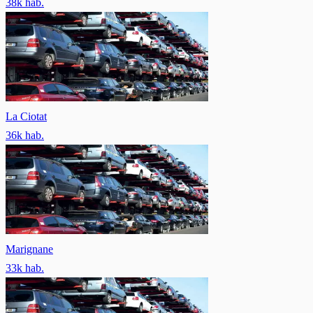
38
k hab.
La Ciotat
36
k hab.
Marignane
33
k hab.