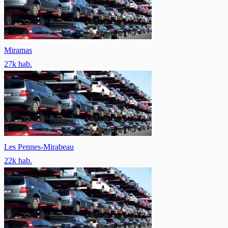
Miramas
27
k hab.
Les Pennes-Mirabeau
22
k hab.