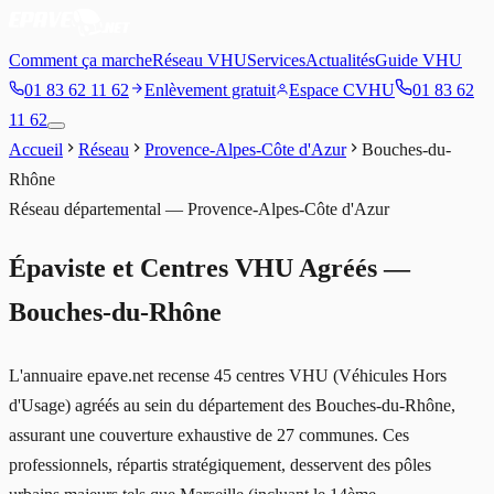
Comment ça marche
Réseau VHU
Services
Actualités
Guide VHU
01 83 62 11 62
Enlèvement gratuit
Espace CVHU
01 83 62
11 62
Accueil
Réseau
Provence-Alpes-Côte d'Azur
Bouches-du-
Rhône
Réseau départemental —
Provence-Alpes-Côte d'Azur
Épaviste et Centres VHU Agréés —
Bouches-du-Rhône
L'annuaire epave.net recense 45 centres VHU (Véhicules Hors
d'Usage) agréés au sein du département des Bouches-du-Rhône,
assurant une couverture exhaustive de 27 communes. Ces
professionnels, répartis stratégiquement, desservent des pôles