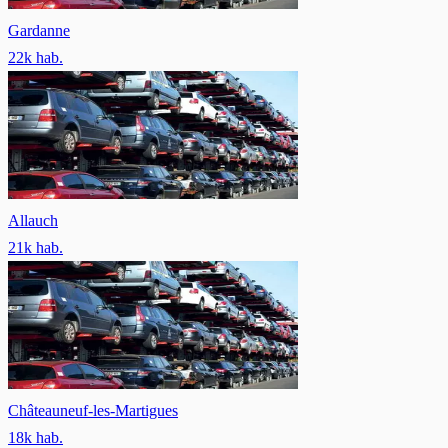
Gardanne
22
k hab.
Allauch
21
k hab.
Châteauneuf-les-Martigues
18
k hab.