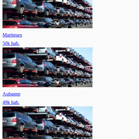
Martigues
50
k hab.
Aubagne
49
k hab.