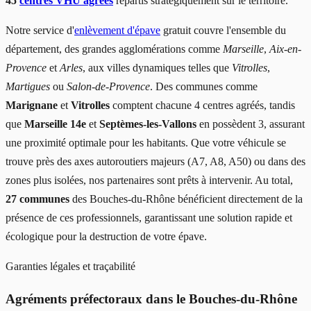
45
centres VHU agréés
répartis stratégiquement sur le territoire.
Notre service d'
enlèvement d'épave
gratuit couvre l'ensemble du
département, des grandes agglomérations comme
Marseille
,
Aix-en-
Provence
et
Arles
, aux villes dynamiques telles que
Vitrolles
,
Martigues
ou
Salon-de-Provence
. Des communes comme
Marignane
et
Vitrolles
comptent chacune 4 centres agréés, tandis
que
Marseille 14e
et
Septèmes-les-Vallons
en possèdent 3, assurant
une proximité optimale pour les habitants. Que votre véhicule se
trouve près des axes autoroutiers majeurs (A7, A8, A50) ou dans des
zones plus isolées, nos partenaires sont prêts à intervenir. Au total,
27 communes
des Bouches-du-Rhône bénéficient directement de la
présence de ces professionnels, garantissant une solution rapide et
écologique pour la destruction de votre épave.
Garanties légales et traçabilité
Agréments préfectoraux dans le Bouches-du-Rhône