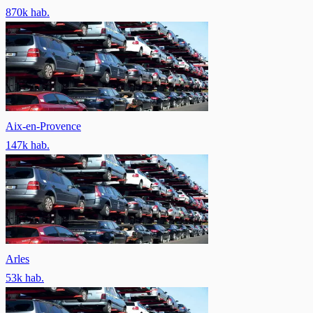
870
k hab.
Aix-en-Provence
147
k hab.
Arles
53
k hab.