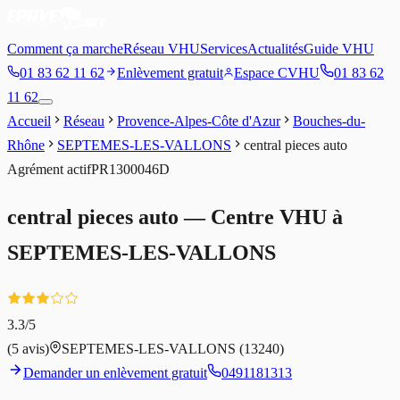
Comment ça marche
Réseau VHU
Services
Actualités
Guide VHU
01 83 62 11 62
Enlèvement gratuit
Espace CVHU
01 83 62
11 62
Accueil
Réseau
Provence-Alpes-Côte d'Azur
Bouches-du-
Rhône
SEPTEMES-LES-VALLONS
central pieces auto
Agrément
actif
PR1300046D
central pieces auto
— Centre VHU à
SEPTEMES-LES-VALLONS
3.3
/5
(
5
avis)
SEPTEMES-LES-VALLONS
(13240)
Demander un enlèvement gratuit
0491181313