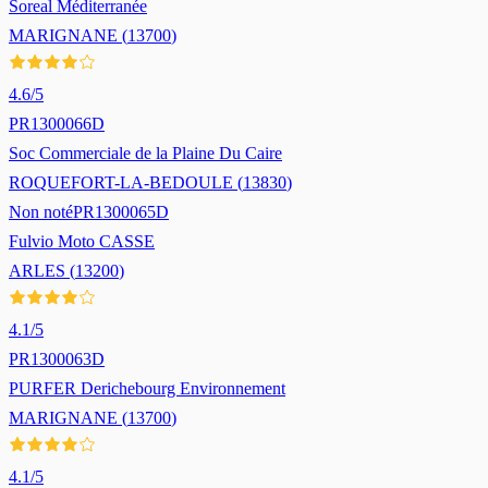
Soreal Méditerranée
MARIGNANE
(
13700
)
4.6
/5
PR1300066D
Soc Commerciale de la Plaine Du Caire
ROQUEFORT-LA-BEDOULE
(
13830
)
Non noté
PR1300065D
Fulvio Moto CASSE
ARLES
(
13200
)
4.1
/5
PR1300063D
PURFER Derichebourg Environnement
MARIGNANE
(
13700
)
4.1
/5